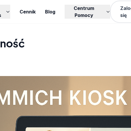
Centrum
Zalo
Cennik
Blog
s
Pomocy
się
zność