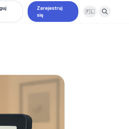
guj
Zarejestruj
🇵🇱
się