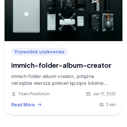
Przewodnik użytkownika
immich-folder-album-creator
immich-folder-album-creator, potężne
narzędzie wiersza poleceń łączące lokalne
foldery z albumami Immich
Team PixelUnion
Jun 17, 2025
Read More
2 min