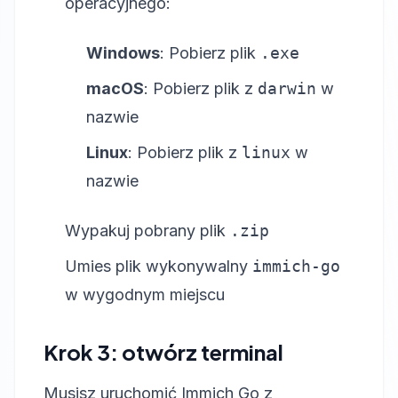
operacyjnego:
Windows
: Pobierz plik
.exe
macOS
: Pobierz plik z
darwin
w
nazwie
Linux
: Pobierz plik z
linux
w
nazwie
Wypakuj pobrany plik
.zip
Umies plik wykonywalny
immich-go
w wygodnym miejscu
Krok 3: otwórz terminal
Musisz uruchomić Immich Go z