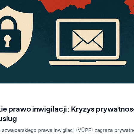
e prawo inwigilacji: Kryzys prywatnosc
uslug
 szwajcarskiego prawa inwigilacji (VÜPF) zagraza prywat