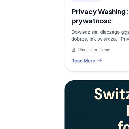
Privacy Washing:
prywatnosc
Dowiedz sie, dlaczego gig
dobrze, jak twierdza. "Pri
zobacz, jak jest naprawde
PixelUnion Team
Read More