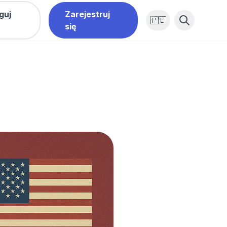
guj
Zarejestruj
🇵🇱
się