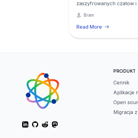
zaszyfrowanych czatow i e
Bram
Read More
PRODUKT
Cennik
Aplikacje 
Open sou
Migracja 
LinkedIn
GitHub
Reddit
Mastodon