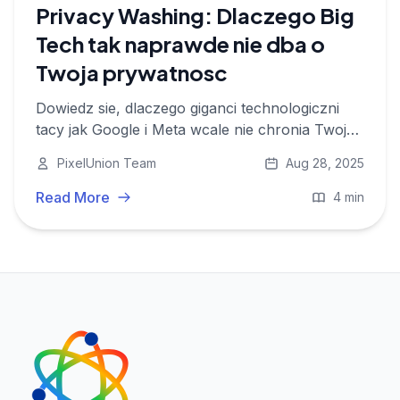
Privacy Washing: Dlaczego Big
Tech tak naprawde nie dba o
Twoja prywatnosc
Dowiedz sie, dlaczego giganci technologiczni
tacy jak Google i Meta wcale nie chronia Twojej
prywatnosci tak dobrze, jak twierdza. "Privacy
PixelUnion Team
Aug 28, 2025
Washing" jest wszedzie – czy nadal dajesz sie
nabierac? Przeczytaj artykul i zobacz, jak jest
Read More
4 min
naprawde!