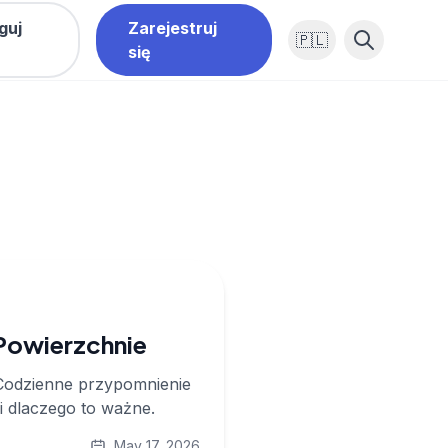
guj
Zarejestruj
🇵🇱
się
Powierzchnie
 Codzienne przypomnienie
 i dlaczego to ważne.
May 17, 2026