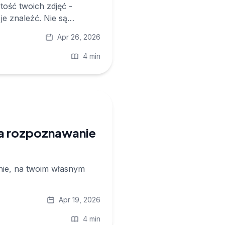
ość twoich zdjęć -
e znaleźć. Nie są
Apr 26, 2026
4 min
ała rozpoznawanie
tnie, na twoim własnym
Apr 19, 2026
4 min