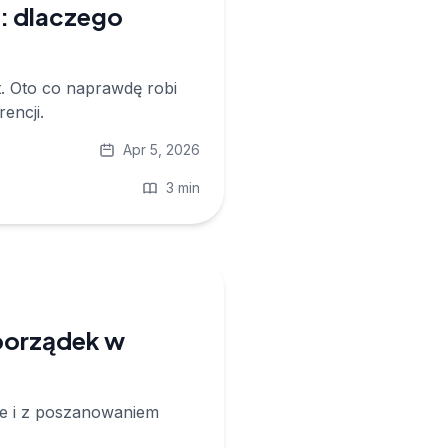
a: dlaczego
st. Oto co naprawdę robi
encji.
Apr 5, 2026
3 min
porządek w
ie i z poszanowaniem