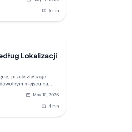
5 min
edług Lokalizacji
cie, przekształcając
w dowolnym miejscu na
May 10, 2026
4 min