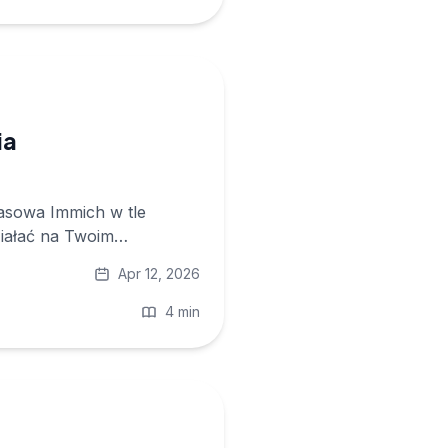
ia
pasowa Immich w tle
ziałać na Twoim
Apr 12, 2026
4 min