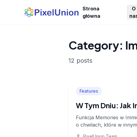
Strona
O
główna
na
Category: I
12 posts
Features
W Tym Dniu: Jak 
Funkcja Memories w Immic
o chwilach, które w innym
PixelUnion Team