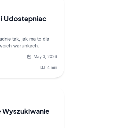
 i Udostepniac
nie tak, jak ma to dla
 Twoich warunkach.
May 3, 2026
4 min
ne Wyszukiwanie