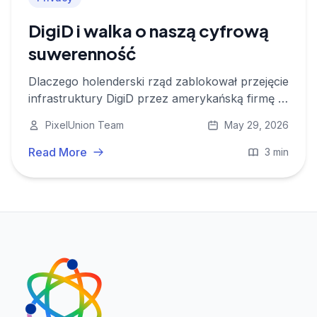
DigiD i walka o naszą cyfrową
suwerenność
Dlaczego holenderski rząd zablokował przejęcie
infrastruktury DigiD przez amerykańską firmę i
co to mówi o prywatności, cyfrowej autonomii i
PixelUnion Team
May 29, 2026
europejskiej suwerenności danych.
Read More
3 min