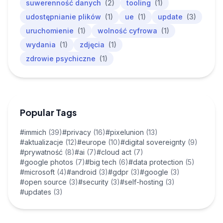
suwerenność danych
(2)
tooling
(1)
udostępnianie plików
(1)
ue
(1)
update
(3)
uruchomienie
(1)
wolność cyfrowa
(1)
wydania
(1)
zdjęcia
(1)
zdrowie psychiczne
(1)
Popular Tags
#immich
(39)
#privacy
(16)
#pixelunion
(13)
#aktualizacje
(12)
#europe
(10)
#digital sovereignty
(9)
#prywatność
(8)
#ai
(7)
#cloud act
(7)
#google photos
(7)
#big tech
(6)
#data protection
(5)
#microsoft
(4)
#android
(3)
#gdpr
(3)
#google
(3)
#open source
(3)
#security
(3)
#self-hosting
(3)
#updates
(3)