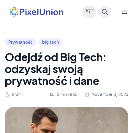
🇵🇱
Prywatność
big tech
Odejdź od Big Tech:
odzyskaj swoją
prywatność i dane
Bram
3 min read
November 3, 2025