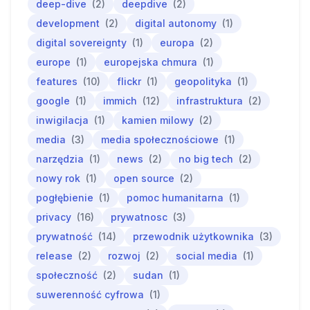
deep-dive
(2)
deepdive
(2)
development
(2)
digital autonomy
(1)
digital sovereignty
(1)
europa
(2)
europe
(1)
europejska chmura
(1)
features
(10)
flickr
(1)
geopolityka
(1)
google
(1)
immich
(12)
infrastruktura
(2)
inwigilacja
(1)
kamien milowy
(2)
media
(3)
media społecznościowe
(1)
narzędzia
(1)
news
(2)
no big tech
(2)
nowy rok
(1)
open source
(2)
pogłębienie
(1)
pomoc humanitarna
(1)
privacy
(16)
prywatnosc
(3)
prywatność
(14)
przewodnik użytkownika
(3)
release
(2)
rozwoj
(2)
social media
(1)
społeczność
(2)
sudan
(1)
suwerenność cyfrowa
(1)