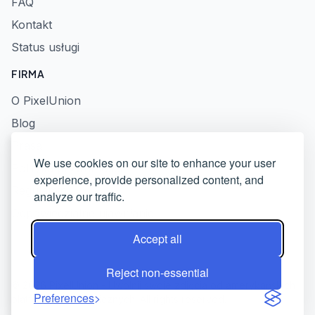
FAQ
Kontakt
Status usługi
FIRMA
O PixelUnion
Blog
Prasa
We use cookies on our site to enhance your user
Polityka prywatności
experience, provide personalized content, and
Regulamin
analyze our traffic.
Odpowiedzialne ujawnianie
Accept all
Reject non-essential
© 2026 PixelUnion - Uwolnij swoje zdjęcia od amerykańskich
Preferences
platform technologicznych. All rights reserved.