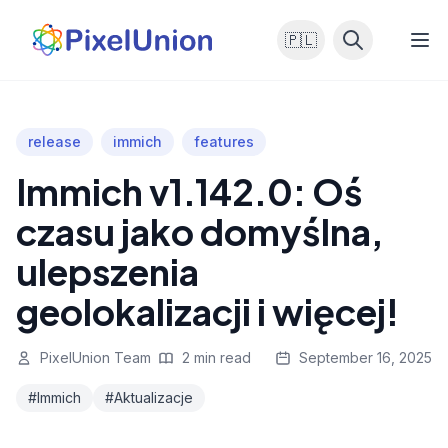
🇵🇱
release
immich
features
Immich v1.142.0: Oś
czasu jako domyślna,
ulepszenia
geolokalizacji i więcej!
PixelUnion Team
2 min read
September 16, 2025
#Immich
#Aktualizacje