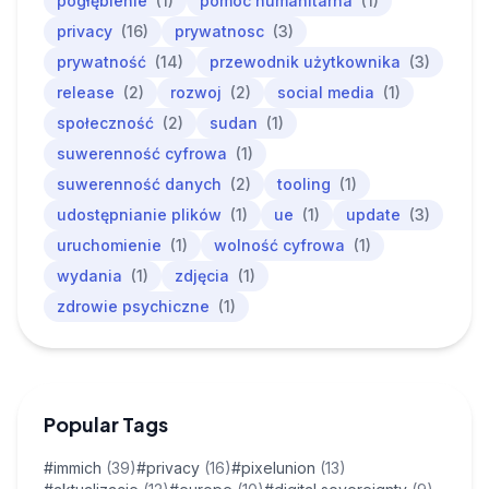
pogłębienie
(1)
pomoc humanitarna
(1)
privacy
(16)
prywatnosc
(3)
prywatność
(14)
przewodnik użytkownika
(3)
release
(2)
rozwoj
(2)
social media
(1)
społeczność
(2)
sudan
(1)
suwerenność cyfrowa
(1)
suwerenność danych
(2)
tooling
(1)
udostępnianie plików
(1)
ue
(1)
update
(3)
uruchomienie
(1)
wolność cyfrowa
(1)
wydania
(1)
zdjęcia
(1)
zdrowie psychiczne
(1)
Popular Tags
#immich
(39)
#privacy
(16)
#pixelunion
(13)