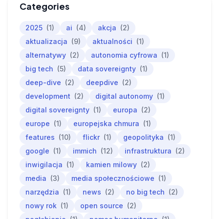
Categories
2025
(1)
ai
(4)
akcja
(2)
aktualizacja
(9)
aktualności
(1)
alternatywy
(2)
autonomia cyfrowa
(1)
big tech
(5)
data sovereignty
(1)
deep-dive
(2)
deepdive
(2)
development
(2)
digital autonomy
(1)
digital sovereignty
(1)
europa
(2)
europe
(1)
europejska chmura
(1)
features
(10)
flickr
(1)
geopolityka
(1)
google
(1)
immich
(12)
infrastruktura
(2)
inwigilacja
(1)
kamien milowy
(2)
media
(3)
media społecznościowe
(1)
narzędzia
(1)
news
(2)
no big tech
(2)
nowy rok
(1)
open source
(2)