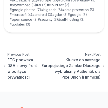
#aktualizacje
(12)
#europe
(10)
#digital sovereignty
(9)
#prywatność
(8)
#ai
(7)
#cloud act
(7)
#google photos
(7)
#big tech
(6)
#data protection
(5)
#microsoft
(4)
#android
(3)
#gdpr
(3)
#google
(3)
#open source
(3)
#security
(3)
#self-hosting
(3)
#updates
(3)
Previous Post
Next Post
FTC podwaza
Klucze do naszego
DSA: nowy front
Europejskiego Zamku: Dlaczego
w polityce
wybraliśmy Authentik dla
prywatnosci
PixelUnion (i Immich!)