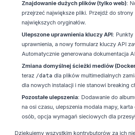
Znajdowanie dużych plików (tylko web)
: N
przejrzeć największe pliki. Przejdź do strony U
największych oryginałów.
Ulepszone uprawnienia kluczy API
: Punkty
uprawnienia, a nowy formularz kluczy API za
Automatycznie generowana dokumentacja API
Zmiana domyślnej ścieżki mediów (Docke
teraz
/data
dla plików multimedialnych zam
dla nowych instalacji i nie stanowi breaking 
Pozostałe ulepszenia
: Dodawanie do albumu
na osi czasu, ulepszenia modala mapy, karta
osób, opcja wymagań sieciowych dla przesyła
Dziękujemy wszystkim kontrybutorów za ich ni