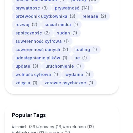
prywatnosc
(3)
prywatność
(14)
przewodnik użytkownika
(3)
release
(2)
rozwoj
(2)
social media
(1)
społeczność
(2)
sudan
(1)
suwerenność cyfrowa
(1)
suwerenność danych
(2)
tooling
(1)
udostępnianie plików
(1)
ue
(1)
update
(3)
uruchomienie
(1)
wolność cyfrowa
(1)
wydania
(1)
zdjęcia
(1)
zdrowie psychiczne
(1)
Popular Tags
#immich
(39)
#privacy
(16)
#pixelunion
(13)
#aktualizacje
(12)
#europe
(10)