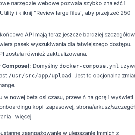
owe narzędzie webowe pozwala szybko znaleźć i
tility i kliknij “Review large files”, aby przejrzeć 250
 końcowe API mają teraz jeszcze bardziej szczegóło
wiera pasek wyszukiwania dla łatwiejszego dostępu.
 została również zaktualizowana.
r Compose)
: Domyślny
docker-compose.yml
używ
iast
/usr/src/app/upload
. Jest to opcjonalna zmia
change.
 w nowej beta osi czasu, przewiń na górę i wyświetl
 onboardingu kopii zapasowej, strona/arkusz/szczegó
nia i więcej.
eustanne zaangażowanie w ulepszanie Immich z