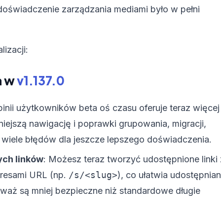
doświadczenie zarządzania mediami było w pełni
izacji:
a w
v1.137.0
inii użytkowników beta oś czasu oferuje teraz więcej
niejszą nawigację i poprawki grupowania, migracji,
o wiele błędów dla jeszcze lepszego doświadczenia.
ch linków
: Możesz teraz tworzyć udostępnione linki 
dresami URL (np.
/s/<slug>
), co ułatwia udostępnian
eważ są mniej bezpieczne niż standardowe długie