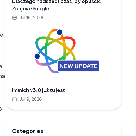
Dlaczego nadszedł czas, by opuścić
Zdjęcia Google
Jul 16, 2026
we
a
na
Immich v3.0 już tu jest
Jul 9, 2026
ły
Categories