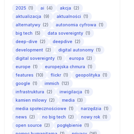
2025
(1)
ai
(4)
akcja
(2)
aktualizacja
(9)
aktualności
(1)
alternatywy
(2)
autonomia cyfrowa
(1)
big tech
(5)
data sovereignty
(1)
deep-dive
(2)
deepdive
(2)
development
(2)
digital autonomy
(1)
digital sovereignty
(1)
europa
(2)
europe
(1)
europejska chmura
(1)
features
(10)
flickr
(1)
geopolityka
(1)
google
(1)
immich
(12)
infrastruktura
(2)
inwigilacja
(1)
kamien milowy
(2)
media
(3)
media społecznościowe
(1)
narzędzia
(1)
news
(2)
no big tech
(2)
nowy rok
(1)
open source
(2)
pogłębienie
(1)
pomoc humanitarna
(1)
privacy
(16)