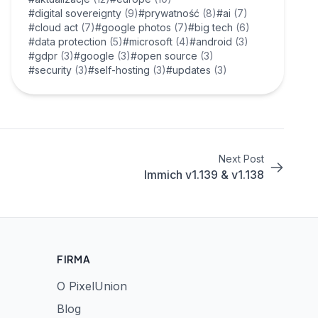
#digital sovereignty
(9)
#prywatność
(8)
#ai
(7)
#cloud act
(7)
#google photos
(7)
#big tech
(6)
#data protection
(5)
#microsoft
(4)
#android
(3)
#gdpr
(3)
#google
(3)
#open source
(3)
#security
(3)
#self-hosting
(3)
#updates
(3)
Next Post
Immich v1.139 & v1.138
FIRMA
O PixelUnion
Blog