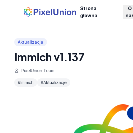
Strona
O
główna
na
Aktualizacja
Immich v1.137
PixelUnion Team
#Immich
#Aktualizacje