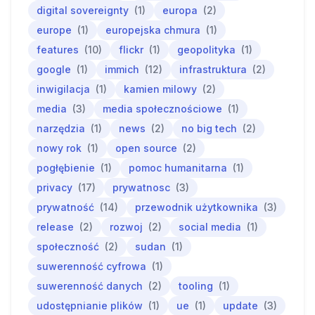
digital sovereignty
(1)
europa
(2)
europe
(1)
europejska chmura
(1)
features
(10)
flickr
(1)
geopolityka
(1)
google
(1)
immich
(12)
infrastruktura
(2)
inwigilacja
(1)
kamien milowy
(2)
media
(3)
media społecznościowe
(1)
narzędzia
(1)
news
(2)
no big tech
(2)
nowy rok
(1)
open source
(2)
pogłębienie
(1)
pomoc humanitarna
(1)
privacy
(17)
prywatnosc
(3)
prywatność
(14)
przewodnik użytkownika
(3)
release
(2)
rozwoj
(2)
social media
(1)
społeczność
(2)
sudan
(1)
suwerenność cyfrowa
(1)
suwerenność danych
(2)
tooling
(1)
udostępnianie plików
(1)
ue
(1)
update
(3)