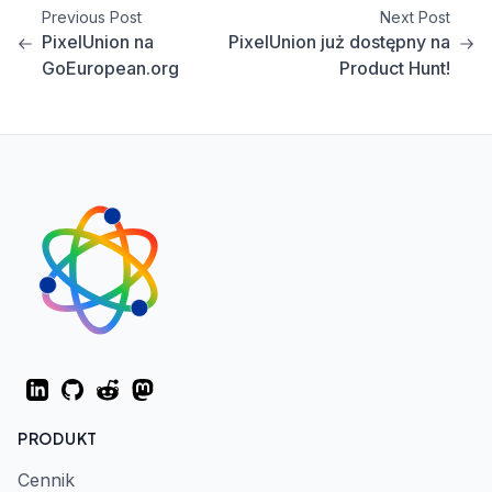
Previous Post
Next Post
PixelUnion na
PixelUnion już dostępny na
GoEuropean.org
Product Hunt!
LinkedIn
GitHub
Reddit
Mastodon
PRODUKT
Cennik