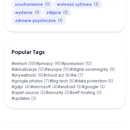
uruchomienie
(1)
wolność cyfrowa
(1)
wydania
(1)
zdjęcia
(1)
zdrowie psychiczne
(1)
Popular Tags
#immich
(39)
#privacy
(16)
#pixelunion
(13)
#aktualizacje
(12)
#europe
(10)
#digital sovereignty
(9)
#prywatność
(9)
#cloud act
(8)
#ai
(7)
#google photos
(7)
#big tech
(6)
#data protection
(5)
#gdpr
(4)
#microsoft
(4)
#android
(3)
#google
(3)
#open source
(3)
#security
(3)
#self-hosting
(3)
#updates
(3)