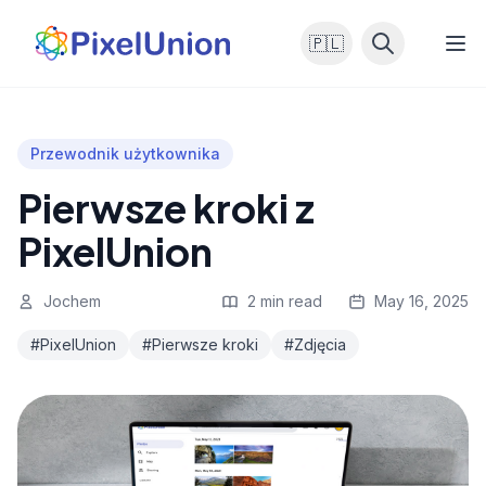
🇵🇱
Przewodnik użytkownika
Pierwsze kroki z
PixelUnion
Jochem
2 min read
May 16, 2025
#PixelUnion
#Pierwsze kroki
#Zdjęcia