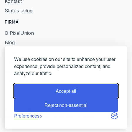
Kontakt
Status usługi
FIRMA
O PixelUnion
Blog
Prasa
We use cookies on our site to enhance your user
Polityka prywatności
experience, provide personalized content, and
Regulamin
analyze our traffic.
Odpowiedzialne ujawnianie
Accept all
Reject non-essential
© 2026 PixelUnion - Uwolnij swoje zdjęcia od amerykańskich
Preferences
platform technologicznych. All rights reserved.