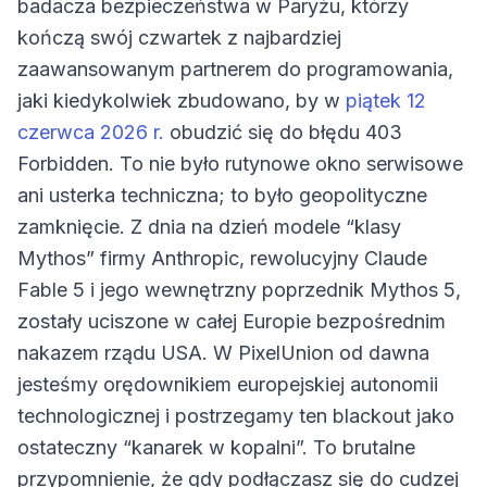
badacza bezpieczeństwa w Paryżu, którzy
kończą swój czwartek z najbardziej
zaawansowanym partnerem do programowania,
jaki kiedykolwiek zbudowano, by w
piątek 12
czerwca 2026 r.
obudzić się do błędu 403
Forbidden. To nie było rutynowe okno serwisowe
ani usterka techniczna; to było geopolityczne
zamknięcie. Z dnia na dzień modele “klasy
Mythos” firmy Anthropic, rewolucyjny Claude
Fable 5 i jego wewnętrzny poprzednik Mythos 5,
zostały uciszone w całej Europie bezpośrednim
nakazem rządu USA. W PixelUnion od dawna
jesteśmy orędownikiem europejskiej autonomii
technologicznej i postrzegamy ten blackout jako
ostateczny “kanarek w kopalni”. To brutalne
przypomnienie, że gdy podłączasz się do cudzej