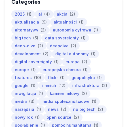
Categories
2025
(1)
ai
(4)
akcja
(2)
aktualizacja
(9)
aktualności
(1)
alternatywy
(2)
autonomia cyfrowa
(1)
big tech
(5)
data sovereignty
(1)
deep-dive
(2)
deepdive
(2)
development
(2)
digital autonomy
(1)
digital sovereignty
(1)
europa
(2)
europe
(1)
europejska chmura
(1)
features
(10)
flickr
(1)
geopolityka
(1)
google
(1)
immich
(12)
infrastruktura
(2)
inwigilacja
(1)
kamien milowy
(2)
media
(3)
media społecznościowe
(1)
narzędzia
(1)
news
(2)
no big tech
(2)
nowy rok
(1)
open source
(2)
pogłębienie
(1)
pomoc humanitarna
(1)