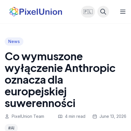
🇵🇱
News
Co wymuszone
wyłączenie Anthropic
oznacza dla
europejskiej
suwerenności
PixelUnion Team
4 min read
June 13, 2026
#AI