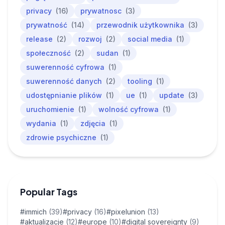
privacy
(16)
prywatnosc
(3)
prywatność
(14)
przewodnik użytkownika
(3)
release
(2)
rozwoj
(2)
social media
(1)
społeczność
(2)
sudan
(1)
suwerenność cyfrowa
(1)
suwerenność danych
(2)
tooling
(1)
udostępnianie plików
(1)
ue
(1)
update
(3)
uruchomienie
(1)
wolność cyfrowa
(1)
wydania
(1)
zdjęcia
(1)
zdrowie psychiczne
(1)
Popular Tags
#immich
(39)
#privacy
(16)
#pixelunion
(13)
#aktualizacje
(12)
#europe
(10)
#digital sovereignty
(9)