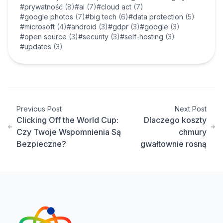
#prywatność
(8)
#ai
(7)
#cloud act
(7)
#google photos
(7)
#big tech
(6)
#data protection
(5)
#microsoft
(4)
#android
(3)
#gdpr
(3)
#google
(3)
#open source
(3)
#security
(3)
#self-hosting
(3)
#updates
(3)
Previous Post
Next Post
Clicking Off the World Cup:
Dlaczego koszty
Czy Twoje Wspomnienia Są
chmury
Bezpieczne?
gwałtownie rosną