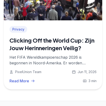
Privacy
Clicking Off the World Cup: Zijn
Jouw Herinneringen Veilig?
Het FIFA Wereldkampioenschap 2026 is
begonnen in Noord-Amerika. Er worden
miljarden foto's gemaakt. Hier lees je waarom
PixelUnion Team
Jun 11, 2026
het veilig opslaan van die herinneringen
belangrijker is dan ooit.
Read More
3 min