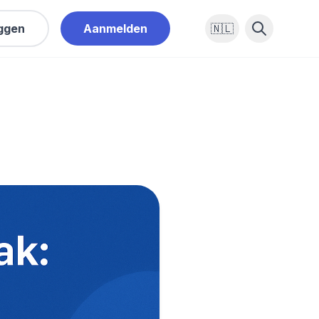
oggen
Aanmelden
🇳🇱