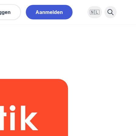
oggen
Aanmelden
🇳🇱