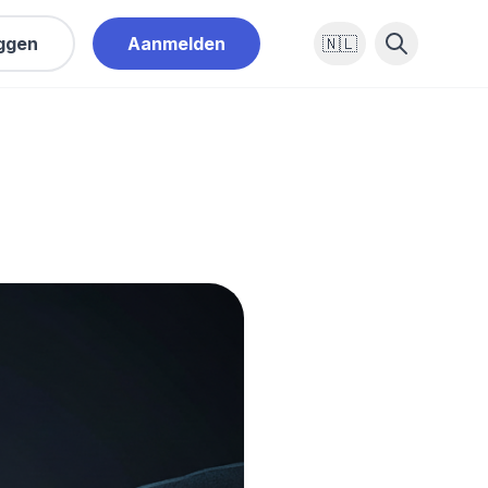
oggen
Aanmelden
🇳🇱