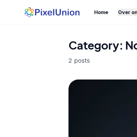
Home
Over o
Category: No
2 posts