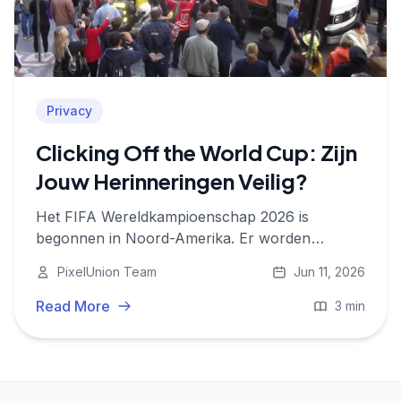
Privacy
Clicking Off the World Cup: Zijn
Jouw Herinneringen Veilig?
Het FIFA Wereldkampioenschap 2026 is
begonnen in Noord-Amerika. Er worden
miljarden foto's gemaakt. Hier lees je waarom
PixelUnion Team
Jun 11, 2026
het veilig opslaan van die herinneringen
belangrijker is dan ooit.
Read More
3 min