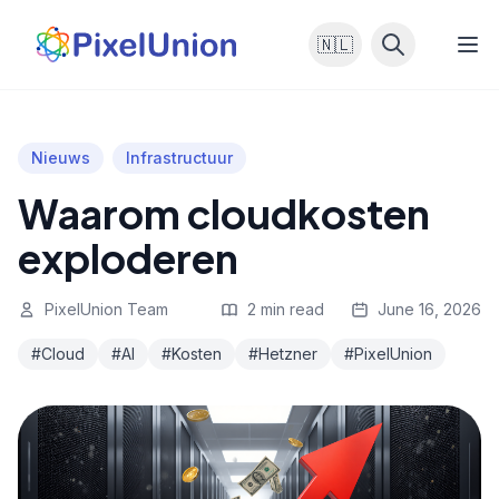
🇳🇱
Nieuws
Infrastructuur
Waarom cloudkosten
exploderen
PixelUnion Team
2 min read
June 16, 2026
#Cloud
#AI
#Kosten
#Hetzner
#PixelUnion