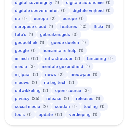
digital sovereignty
(1)
digitale autonomie
(1)
digitale soevereiniteit
(1)
digitale vrijheid
(1)
eu
(1)
europa
(2)
europe
(1)
europese cloud
(1)
features
(10)
flickr
(1)
foto’s
(1)
gebruikersgids
(3)
geopolitiek
(1)
goede doelen
(1)
google
(1)
humanitaire hulp
(1)
immich
(12)
infrastructuur
(2)
lancering
(1)
media
(3)
mentale gezondheid
(1)
mijlpaal
(2)
news
(2)
nieuwjaar
(1)
nieuws
(2)
no big tech
(2)
ontwikkeling
(2)
open-source
(3)
privacy
(35)
release
(2)
releases
(1)
social media
(2)
soedan
(1)
tooling
(1)
tools
(1)
update
(12)
verdieping
(1)