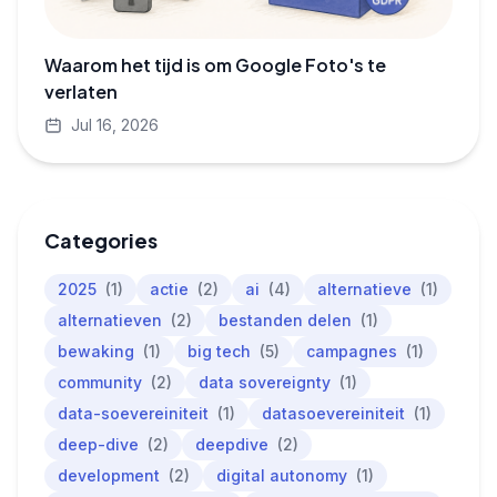
Waarom het tijd is om Google Foto's te
verlaten
Jul 16, 2026
Categories
2025
(1)
actie
(2)
ai
(4)
alternatieve
(1)
alternatieven
(2)
bestanden delen
(1)
bewaking
(1)
big tech
(5)
campagnes
(1)
community
(2)
data sovereignty
(1)
data-soevereiniteit
(1)
datasoevereiniteit
(1)
deep-dive
(2)
deepdive
(2)
development
(2)
digital autonomy
(1)