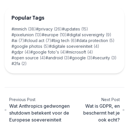
Popular Tags
#immich
(38)
#privacy
(26)
#updates
(15)
#pixelunion
(13)
#europe
(10)
#digital sovereignty
(9)
#ai
(7)
#cloud act
(7)
#big tech
(6)
#data protection
(5)
#google photos
(5)
#digitale soevereiniteit
(4)
#gdpr
(4)
#google foto's
(4)
#microsoft
(4)
#open source
(4)
#android
(3)
#google
(3)
#security
(3)
#2fa
(2)
Previous Post
Next Post
Wat Anthropics gedwongen
Wat is GDPR, en
shutdown betekent voor de
beschermt het je
Europese soevereiniteit
ook echt?