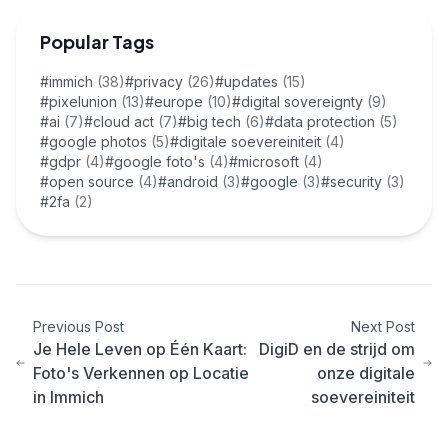
Popular Tags
#immich
(38)
#privacy
(26)
#updates
(15)
#pixelunion
(13)
#europe
(10)
#digital sovereignty
(9)
#ai
(7)
#cloud act
(7)
#big tech
(6)
#data protection
(5)
#google photos
(5)
#digitale soevereiniteit
(4)
#gdpr
(4)
#google foto's
(4)
#microsoft
(4)
#open source
(4)
#android
(3)
#google
(3)
#security
(3)
#2fa
(2)
Previous Post
Next Post
Je Hele Leven op Één Kaart:
DigiD en de strijd om
Foto's Verkennen op Locatie
onze digitale
in Immich
soevereiniteit