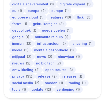
digitale soevereiniteit
(1)
digitale vrijheid
(1)
eu
(1)
europa
(2)
europe
(1)
europese cloud
(1)
features
(10)
flickr
(1)
foto’s
(1)
gebruikersgids
(3)
geopolitiek
(1)
goede doelen
(1)
google
(1)
humanitaire hulp
(1)
immich
(12)
infrastructuur
(2)
lancering
(1)
media
(3)
mentale gezondheid
(1)
mijlpaal
(2)
news
(2)
nieuwjaar
(1)
nieuws
(2)
no big tech
(2)
ontwikkeling
(2)
open-source
(3)
privacy
(35)
release
(2)
releases
(1)
social media
(2)
soedan
(1)
tooling
(1)
tools
(1)
update
(12)
verdieping
(1)