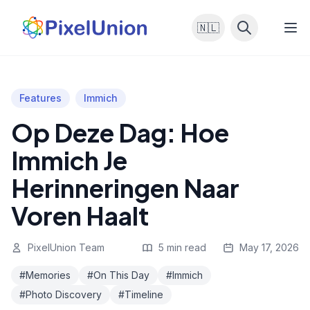
🇳🇱
Features
Immich
Op Deze Dag: Hoe
Immich Je
Herinneringen Naar
Voren Haalt
PixelUnion Team
5 min read
May 17, 2026
#Memories
#On This Day
#Immich
#Photo Discovery
#Timeline