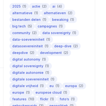
2025
(1)
actie
(2)
ai
(4)
alternatieve
(1)
alternatieven
(2)
bestanden delen
(1)
bewaking
(1)
big tech
(5)
campagnes
(1)
community
(2)
data sovereignty
(1)
data-soevereiniteit
(1)
datasoevereiniteit
(1)
deep-dive
(2)
deepdive
(2)
development
(2)
digital autonomy
(1)
digital sovereignty
(1)
digitale autonomie
(1)
digitale soevereiniteit
(1)
digitale vrijheid
(1)
eu
(1)
europa
(2)
europe
(1)
europese cloud
(1)
features
(10)
flickr
(1)
foto’s
(1)
gebruikersgids
(3)
geopolitiek
(1)