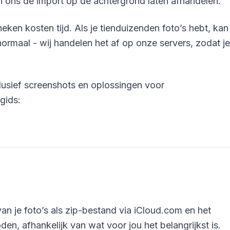
en ons de import op de achtergrond laten afhandelen.
heken kosten tijd. Als je tienduizenden foto’s hebt, kan
ormaal - wij handelen het af op onze servers, zodat je
clusief screenshots en oplossingen voor
gids:
n je foto’s als zip-bestand via iCloud.com en het
n, afhankelijk van wat voor jou het belangrijkst is.