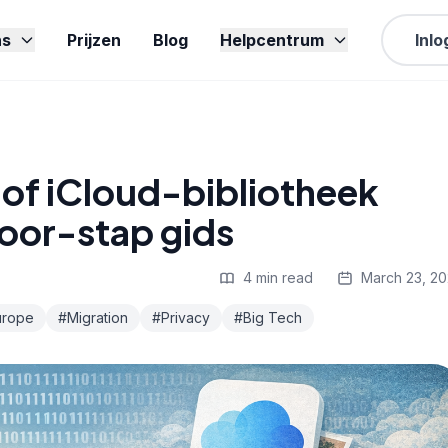
ns
Prijzen
Blog
Helpcentrum
Inl
 of iCloud-bibliotheek
oor-stap gids
4 min read
March 23, 2
urope
#Migration
#Privacy
#Big Tech