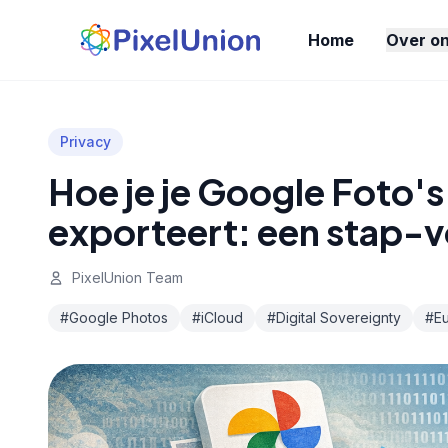
Home
Over o
Privacy
Hoe je je Google Foto's
exporteert: een stap-v
PixelUnion Team
#Google Photos
#iCloud
#Digital Sovereignty
#E