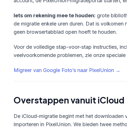
account, de PixelUnion-migratieportal starten, 
Iets om rekening mee te houden:
grote bibliot
de migratie enkele uren duren. Dat is volkomen n
geen browsertabblad open hoeft te houden.
Voor de volledige stap-voor-stap instructies, in
veelvoorkomende problemen, zie onze speciale 
Migreer van Google Foto’s naar PixelUnion →
Overstappen vanuit iCloud
De iCloud-migratie begint met het downloaden va
importeren in PixelUnion. We bieden twee methode