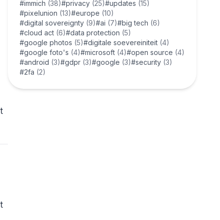
#immich
(38)
#privacy
(25)
#updates
(15)
#pixelunion
(13)
#europe
(10)
#digital sovereignty
(9)
#ai
(7)
#big tech
(6)
#cloud act
(6)
#data protection
(5)
#google photos
(5)
#digitale soevereiniteit
(4)
#google foto's
(4)
#microsoft
(4)
#open source
(4)
#android
(3)
#gdpr
(3)
#google
(3)
#security
(3)
#2fa
(2)
t
t