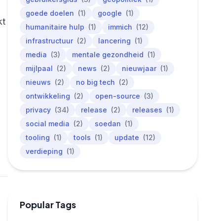
goede doelen
(1)
google
(1)
kt
humanitaire hulp
(1)
immich
(12)
infrastructuur
(2)
lancering
(1)
media
(3)
mentale gezondheid
(1)
mijlpaal
(2)
news
(2)
nieuwjaar
(1)
nieuws
(2)
no big tech
(2)
ontwikkeling
(2)
open-source
(3)
privacy
(34)
release
(2)
releases
(1)
social media
(2)
soedan
(1)
tooling
(1)
tools
(1)
update
(12)
verdieping
(1)
Popular Tags