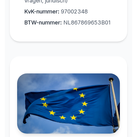
vragen, juridisch)
KvK-nummer:
97002348
BTW-nummer:
NL867869653B01