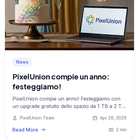
News
PixelUnion compie un anno:
festeggiamo!
PixelUnion compie un anno! Festeggiamo con
un upgrade gratuito dello spazio da 1 TB a 2 TB
e un nuovo piano da 450 GB a €4,95 al mese.
PixelUnion Team
Apr 29, 2026
Read More
2 min