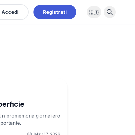
Accedi
Registrati
🇮🇹
perficie
 Un promemoria giornaliero
mportante.
May 17, 2026