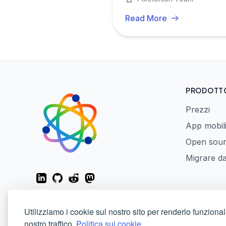
Read More
PRODOTT
Prezzi
App mobil
Open sou
Migrare d
LinkedIn
GitHub
Reddit
Mastodon
Utilizziamo i cookie sul nostro sito per renderlo funzional
nostro traffico.
Politica sui cookie.