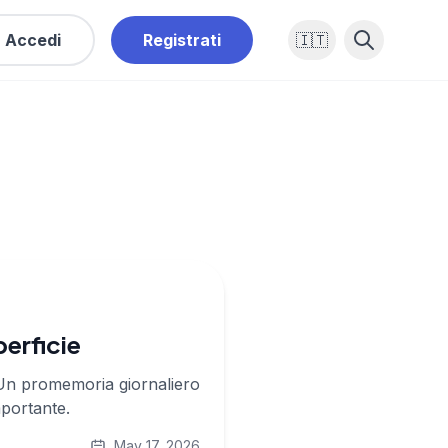
Accedi
Registrati
🇮🇹
perficie
 Un promemoria giornaliero
mportante.
May 17, 2026