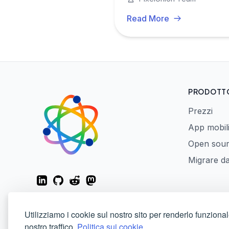
Read More
PRODOTT
Prezzi
App mobil
Open sou
Migrare d
LinkedIn
GitHub
Reddit
Mastodon
Utilizziamo i cookie sul nostro sito per renderlo funzional
nostro traffico.
Politica sui cookie.