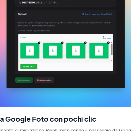
ia Google Foto con pochi clic
mento di migrazione PixelUnion rende il passaggio da Googl