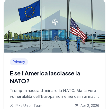
Privacy
E se l'America lasciasse la
NATO?
Trump minaccia di minare la NATO. Ma la vera
vulnerabilità dell'Europa non è nei carri armati o
nei soldati, è nei dati. E quei dati passano per
PixelUnion Team
Apr 2, 2026
server americani.