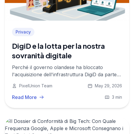
Privacy
DigiD e la lotta per la nostra
sovranità digitale
Perché il governo olandese ha bloccato
l'acquisizione dell'infrastruttura DigiD da parte di
un'azienda americana e cosa ci dice questo
PixelUnion Team
May 29, 2026
sulla privacy, sull'autonomia digitale e sulla
sovranità dei dati europei.
Read More
3 min