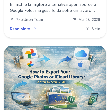
Immich è la migliore alternativa open source a
Google Foto, ma gestirlo da soli è un lavoro
vero. PixelUnion offre Immich come servizio
PixelUnion Team
Mar 28, 2026
europeo completamente gestito, così hai la
privacy senza il peso operativo.
Read More
6 min