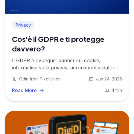
Privacy
Cos'è il GDPR e ti protegge
davvero?
Il GDPR è ovunque: banner sui cookie,
informative sulla privacy, acronimi intimidatori.
Ma cosa significa concretamente per te e i tuoi
Odin from PixelUnion
Jun 24, 2026
dati? Una guida in linguaggio semplice sui tuoi
diritti reali.
Read More
4 min