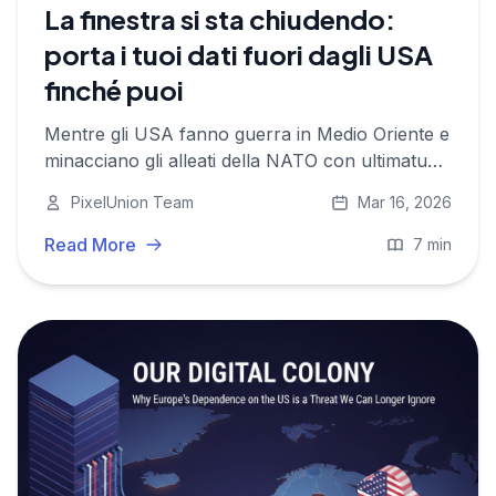
La finestra si sta chiudendo:
porta i tuoi dati fuori dagli USA
finché puoi
Mentre gli USA fanno guerra in Medio Oriente e
minacciano gli alleati della NATO con ultimatum
economici, i tuoi dati personali sui server
PixelUnion Team
Mar 16, 2026
americani non sono più solo un problema di
privacy: sono un rischio geopolitico. Ecco cosa
Read More
7 min
puoi fare adesso.