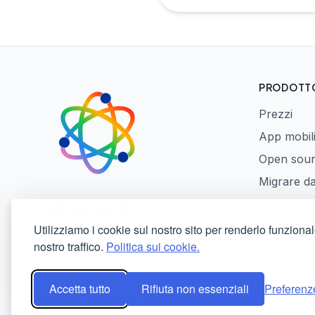
PRODOTT
Prezzi
App mobil
Open sou
Migrare d
LinkedIn
GitHub
Reddit
Mastodon
Utilizziamo i cookie sul nostro sito per renderlo funzional
nostro traffico.
Politica sui cookie.
Accetta tutto
Rifiuta non essenziali
Preferenz
© 2026 PixelUnion - Libera le tue foto dalle piattaforme t