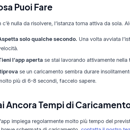
sa Puoi Fare
 c’è nulla da risolvere, l’istanza torna attiva da sola.
Aspetta solo qualche secondo.
Una volta avviata l’is
velocità.
Tieni l’app aperta
se stai lavorando attivamente nella tu
Riprova
se un caricamento sembra durare insolitament
molto più di 6-8 secondi, faccelo sapere.
i Ancora Tempi di Caricament
l’app impiega regolarmente molto più tempo del previsto 
 breve schermata di caricamento,
contatta il nostro t