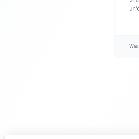
un’o
Was 