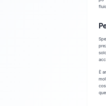
flui
P
Spe
pre
sol
acc
È a
mol
cos
que