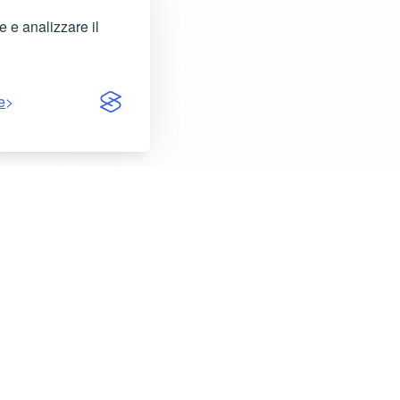
e e analizzare il
e
O
ASSISTENZA
Centro assistenza
i
FAQ
rce
Contattaci