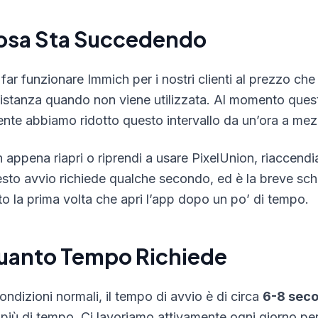
osa Sta Succedendo
 far funzionare Immich per i nostri clienti al prezzo 
 istanza quando non viene utilizzata. Al momento quest
ente abbiamo ridotto questo intervallo da un’ora a mez
 appena riapri o riprendi a usare PixelUnion, riaccend
sto avvio richiede qualche secondo, ed è la breve sche
ito la prima volta che apri l’app dopo un po’ di tempo.
uanto Tempo Richiede
condizioni normali, il tempo di avvio è di circa
6-8 seco
 più di tempo. Ci lavoriamo attivamente ogni giorno per