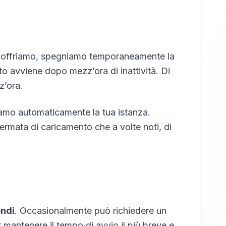
che offriamo, spegniamo temporaneamente la
o avviene dopo mezz’ora di inattività. Di
z’ora.
iamo automaticamente la tua istanza.
rmata di caricamento che a volte noti, di
ndi
. Occasionalmente può richiedere un
 mantenere il tempo di avvio il più breve e