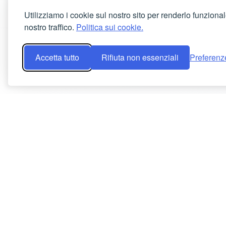
Utilizziamo i cookie sul nostro sito per renderlo funzional
nostro traffico.
Politica sui cookie.
Accetta tutto
Rifiuta non essenziali
Preferenz
PRODOTT
Prezzi
App mobil
Open sou