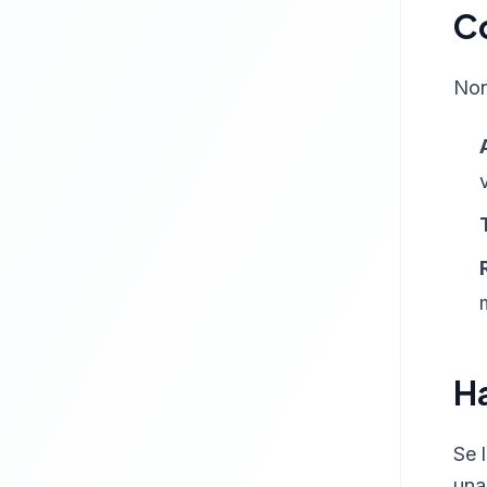
Co
Non
Ha
Se 
una