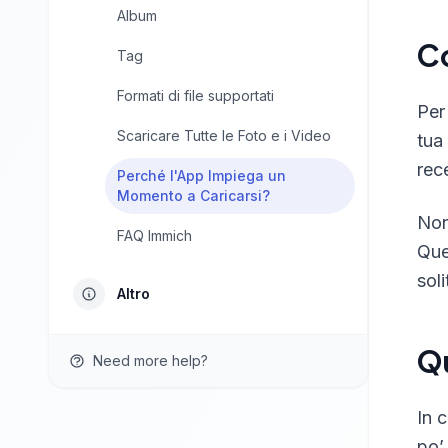
Album
C
Tag
Formati di file supportati
Per
Scaricare Tutte le Foto e i Video
tua
rec
Perché l'App Impiega un
Momento a Caricarsi?
Non
FAQ Immich
Que
sol
Altro
Q
Need more help?
In 
po’