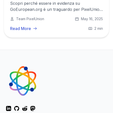
Scopri perché essere in evidenza su
GoEuropean.org è un traguardo per PixelUnion
e cosa significa per i nostri utenti.
Team PixelUnion
May 16, 2025
Read More
2 min
LinkedIn
GitHub
Reddit
Mastodon