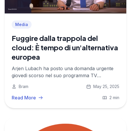
Media
Fuggire dalla trappola del
cloud: È tempo di un'alternativa
europea
Arjen Lubach ha posto una domanda urgente
giovedì scorso nel suo programma TV
LUBACH: Trump potrebbe spegnere
Bram
May 25, 2025
digitalmente i Paesi Bassi? Spoiler: sì, potrebbe.
Read More
2 min