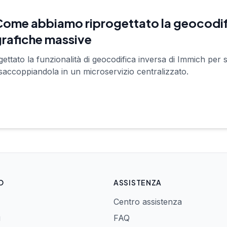
Come abbiamo riprogettato la geocodifi
grafiche massive
ttato la funzionalità di geocodifica inversa di Immich per sc
isaccoppiandola in un microservizio centralizzato.
O
ASSISTENZA
Centro assistenza
i
FAQ