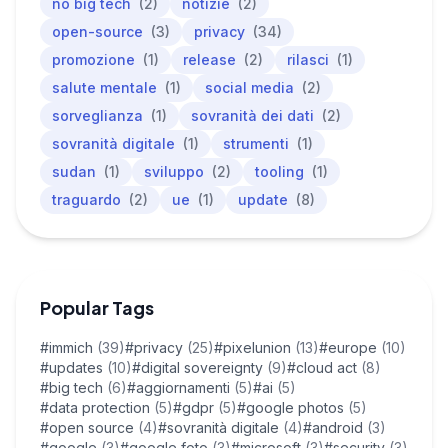
no big tech
(2)
notizie
(2)
open-source
(3)
privacy
(34)
promozione
(1)
release
(2)
rilasci
(1)
salute mentale
(1)
social media
(2)
sorveglianza
(1)
sovranità dei dati
(2)
sovranità digitale
(1)
strumenti
(1)
sudan
(1)
sviluppo
(2)
tooling
(1)
traguardo
(2)
ue
(1)
update
(8)
Popular Tags
#immich
(39)
#privacy
(25)
#pixelunion
(13)
#europe
(10)
#updates
(10)
#digital sovereignty
(9)
#cloud act
(8)
#big tech
(6)
#aggiornamenti
(5)
#ai
(5)
#data protection
(5)
#gdpr
(5)
#google photos
(5)
#open source
(4)
#sovranità digitale
(4)
#android
(3)
#google
(3)
#google foto
(3)
#microsoft
(3)
#security
(3)