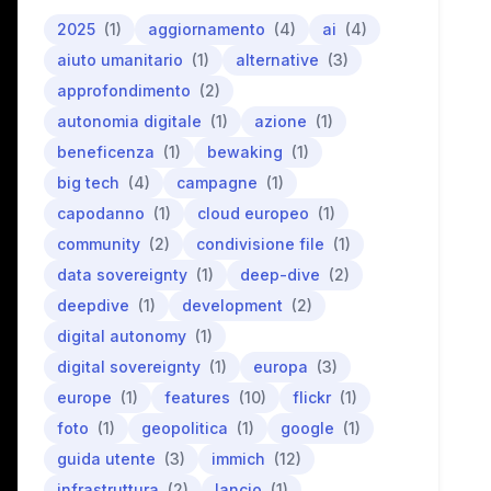
2025
(1)
aggiornamento
(4)
ai
(4)
aiuto umanitario
(1)
alternative
(3)
approfondimento
(2)
autonomia digitale
(1)
azione
(1)
beneficenza
(1)
bewaking
(1)
big tech
(4)
campagne
(1)
capodanno
(1)
cloud europeo
(1)
community
(2)
condivisione file
(1)
data sovereignty
(1)
deep-dive
(2)
deepdive
(1)
development
(2)
digital autonomy
(1)
digital sovereignty
(1)
europa
(3)
europe
(1)
features
(10)
flickr
(1)
foto
(1)
geopolitica
(1)
google
(1)
guida utente
(3)
immich
(12)
infrastruttura
(2)
lancio
(1)