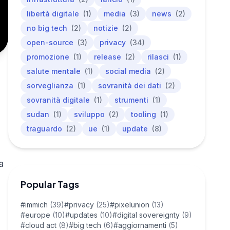
libertà digitale
(1)
media
(3)
news
(2)
no big tech
(2)
notizie
(2)
open-source
(3)
privacy
(34)
promozione
(1)
release
(2)
rilasci
(1)
salute mentale
(1)
social media
(2)
sorveglianza
(1)
sovranità dei dati
(2)
sovranità digitale
(1)
strumenti
(1)
sudan
(1)
sviluppo
(2)
tooling
(1)
traguardo
(2)
ue
(1)
update
(8)
a
Popular Tags
#immich
(39)
#privacy
(25)
#pixelunion
(13)
#europe
(10)
#updates
(10)
#digital sovereignty
(9)
#cloud act
(8)
#big tech
(6)
#aggiornamenti
(5)