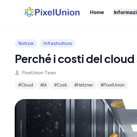
Home
Informazi
Notizie
Infrastruttura
Perché i costi del clou
PixelUnion Team
#Cloud
#IA
#Costi
#Hetzner
#PixelUnion