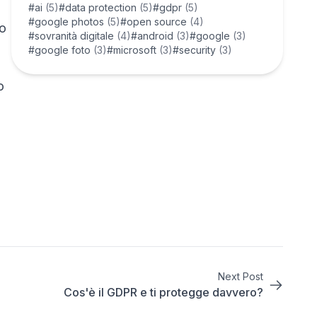
#ai
(5)
#data protection
(5)
#gdpr
(5)
#google photos
(5)
#open source
(4)
to
#sovranità digitale
(4)
#android
(3)
#google
(3)
#google foto
(3)
#microsoft
(3)
#security
(3)
o
Next Post
Cos'è il GDPR e ti protegge davvero?