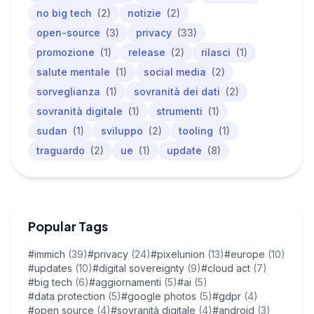
no big tech
(2)
notizie
(2)
open-source
(3)
privacy
(33)
promozione
(1)
release
(2)
rilasci
(1)
salute mentale
(1)
social media
(2)
sorveglianza
(1)
sovranità dei dati
(2)
sovranità digitale
(1)
strumenti
(1)
sudan
(1)
sviluppo
(2)
tooling
(1)
traguardo
(2)
ue
(1)
update
(8)
Popular Tags
#immich
(39)
#privacy
(24)
#pixelunion
(13)
#europe
(10)
#updates
(10)
#digital sovereignty
(9)
#cloud act
(7)
#big tech
(6)
#aggiornamenti
(5)
#ai
(5)
#data protection
(5)
#google photos
(5)
#gdpr
(4)
#open source
(4)
#sovranità digitale
(4)
#android
(3)