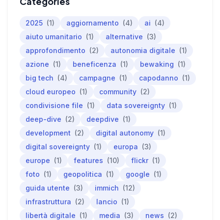
Categories
2025
(1)
aggiornamento
(4)
ai
(4)
aiuto umanitario
(1)
alternative
(3)
approfondimento
(2)
autonomia digitale
(1)
azione
(1)
beneficenza
(1)
bewaking
(1)
big tech
(4)
campagne
(1)
capodanno
(1)
cloud europeo
(1)
community
(2)
condivisione file
(1)
data sovereignty
(1)
deep-dive
(2)
deepdive
(1)
development
(2)
digital autonomy
(1)
digital sovereignty
(1)
europa
(3)
europe
(1)
features
(10)
flickr
(1)
foto
(1)
geopolitica
(1)
google
(1)
guida utente
(3)
immich
(12)
infrastruttura
(2)
lancio
(1)
libertà digitale
(1)
media
(3)
news
(2)