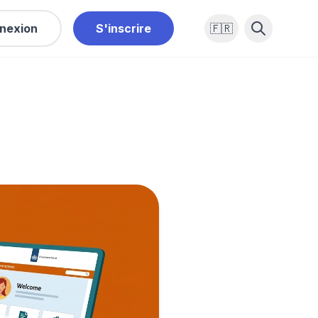
nexion
S'inscrire
🇫🇷