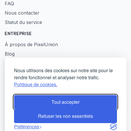
FAQ
Nous contacter
Statut du service
ENTREPRISE
À propos de PixelUnion
Blog
Presse
Nous utilisons des cookies sur notre site pour le
Politique de confidentialité
rendre fonctionnel et analyser notre trafic.
Conditions d'utilisation
Politique de cookies.
Divulgation responsable
Tout accepter
Refuser les non essentiels
© 2026 PixelUnion - Libérez vos photos des plateformes
Préférences
technologiques américaines. All rights reserved.