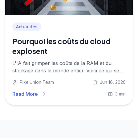
Actualités
Pourquoi les coûts du cloud
explosent
L'IA fait grimper les coûts de la RAM et du
stockage dans le monde entier. Voici ce qui se
passe sur le marché, et ce que cela signifie
PixelUnion Team
Jun 16, 2026
pour les fournisseurs cloud européens comme
PixelUnion.
Read More
3 min