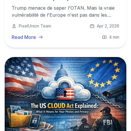
Trump menace de saper l'OTAN. Mais la vraie
vulnérabilité de l'Europe n'est pas dans les
chars ou les soldats, elle est dans les données.
PixelUnion Team
Apr 2, 2026
Et ces données transitent par des serveurs
américains.
Read More
4 min