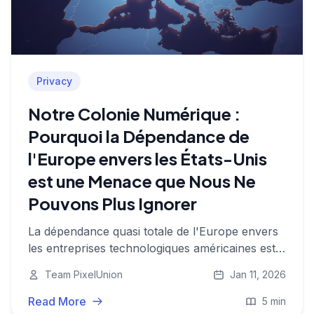
Privacy
Notre Colonie Numérique :
Pourquoi la Dépendance de
l'Europe envers les États-Unis
est une Menace que Nous Ne
Pouvons Plus Ignorer
La dépendance quasi totale de l'Europe envers
les entreprises technologiques américaines est
devenue une vulnérabilité critique. Lorsque
Team PixelUnion
Jan 11, 2026
Microsoft a bloqué l'accès aux e-mails de la CPI
et que le CLOUD Act accorde un accès
Read More
5 min