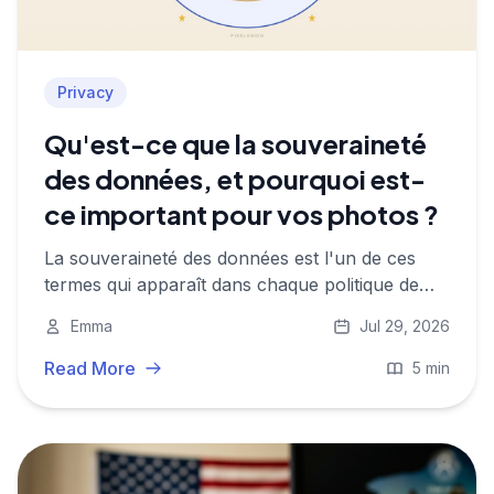
Privacy
Qu'est-ce que la souveraineté
des données, et pourquoi est-
ce important pour vos photos ?
La souveraineté des données est l'un de ces
termes qui apparaît dans chaque politique de
confidentialité et qui est rarement expliqué. Voici
Emma
Jul 29, 2026
ce qu'il signifie vraiment, ce qu'il ne signifie pas,
et pourquoi cette différence compte pour les
Read More
5 min
photos que vous stockez en ligne.