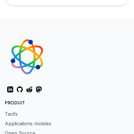
extraterritorial aux données, la menace pour la
souveraineté numérique européenne n'est plus
théorique-elle se produit maintenant.
LinkedIn
GitHub
Reddit
Mastodon
PRODUIT
Tarifs
Applications mobiles
Open Source