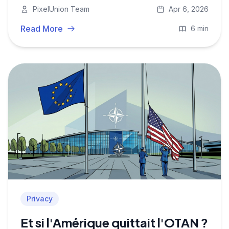
centaines de milliers de demandes
PixelUnion Team
Apr 6, 2026
gouvernementales chaque année et en
acceptent la majorité.
Read More
6 min
Privacy
Et si l'Amérique quittait l'OTAN ?