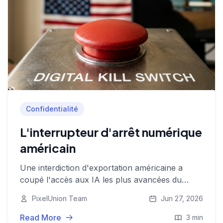
Confidentialité
L'interrupteur d'arrêt numérique
américain
Une interdiction d'exportation américaine a
coupé l'accès aux IA les plus avancées du
monde du jour au lendemain. Un signal d'alarme
PixelUnion Team
Jun 27, 2026
pour quiconque dépend encore d'une
infrastructure cloud américaine.
Read More
3 min