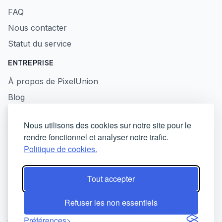
FAQ
Nous contacter
Statut du service
ENTREPRISE
À propos de PixelUnion
Blog
Presse
Nous utilisons des cookies sur notre site pour le
Politique de confidentialité
rendre fonctionnel et analyser notre trafic.
Conditions d'utilisation
Politique de cookies.
Divulgation responsable
Tout accepter
Refuser les non essentiels
© 2026 PixelUnion - Libérez vos photos des plateformes
Préférences
technologiques américaines. All rights reserved.