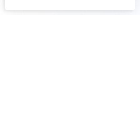
LinkedIn
GitHub
Reddit
Mastodon
PRODUIT
Tarifs