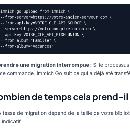
/immich-go upload from-immich \

 --from-server=https://votre-ancien-serveur.com \

 --from-api-key=VOTRE_CLE_API_SOURCE \

 --server=https://votrenom.pixelunion.eu \

 --api-key=VOTRE_CLE_API_PIXELUNION \

 --from-album="Famille" \

rendre une migration interrompue :
Si le processus
e commande. Immich Go suit ce qui a déjà été transféré
mbien de temps cela prend-il
vitesse de migration dépend de la taille de votre bibli
e indicatif :