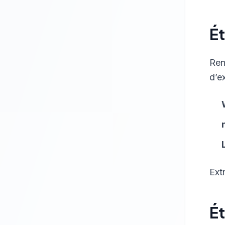
Ét
Ren
d’ex
Ext
Ét