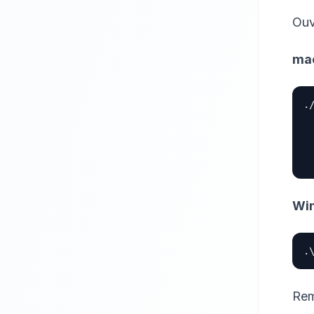
Ouv
mac
.
 
 
 
Win
Rem