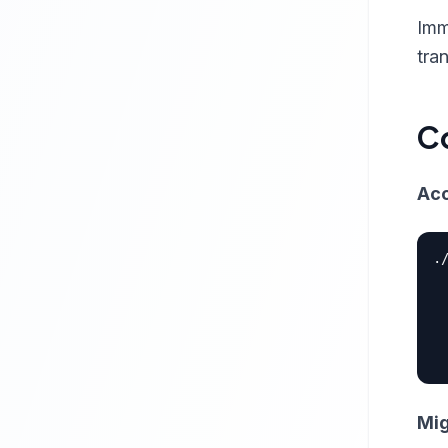
Imm
tra
C
Acc
.
 
 
 
 
Mig