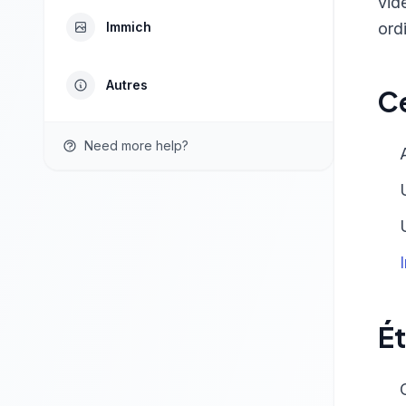
vid
Immich
ord
Autres
Ce
Need more help?
Ét