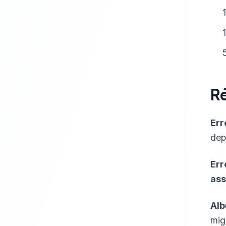
R
Err
dep
Err
ass
Alb
mig