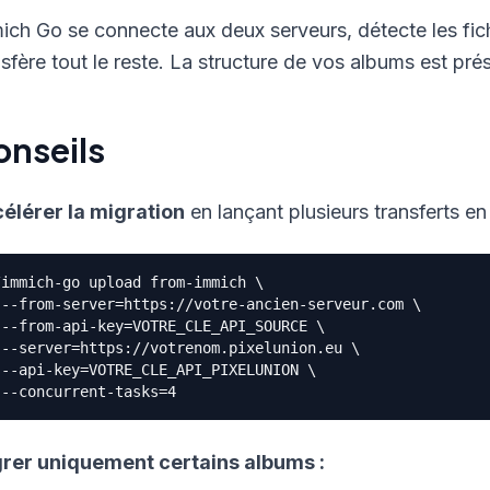
ich Go se connecte aux deux serveurs, détecte les fichi
nsfère tout le reste. La structure de vos albums est p
onseils
élérer la migration
en lançant plusieurs transferts en 
/immich-go upload from-immich \

 --from-server=https://votre-ancien-serveur.com \

 --from-api-key=VOTRE_CLE_API_SOURCE \

 --server=https://votrenom.pixelunion.eu \

 --api-key=VOTRE_CLE_API_PIXELUNION \

rer uniquement certains albums :