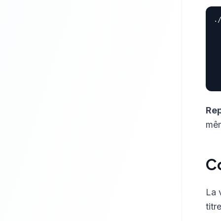
.
 
 
 
 
 
Rep
mêm
Co
La 
titr