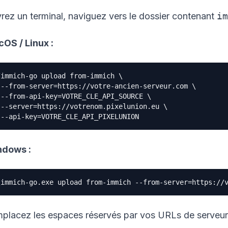
rez un terminal, naviguez vers le dossier contenant
im
OS / Linux :
/immich-go upload from-immich \

 --from-server=https://votre-ancien-serveur.com \

 --from-api-key=VOTRE_CLE_API_SOURCE \

 --server=https://votrenom.pixelunion.eu \

dows :
placez les espaces réservés par vos URLs de serveur e