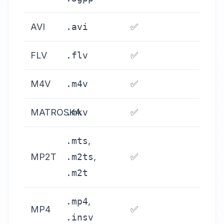
AVI
.avi
✅
FLV
.flv
✅
M4V
.m4v
✅
MATROSKA
.mkv
✅
.mts
,
MP2T
.m2ts
,
✅
.m2t
.mp4
,
MP4
✅
.insv