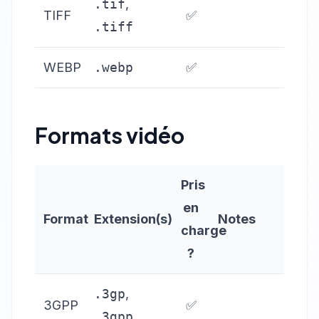
.tif
,
TIFF
✅
.tiff
WEBP
.webp
✅
Formats vidéo
Pris
en
Format
Extension(s)
Notes
charge
?
.3gp
,
3GPP
✅
.3gpp