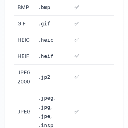
BMP
.bmp
✅
GIF
.gif
✅
HEIC
.heic
✅
HEIF
.heif
✅
JPEG
.jp2
✅
2000
.jpeg
,
.jpg
,
JPEG
✅
.jpe
,
.insp