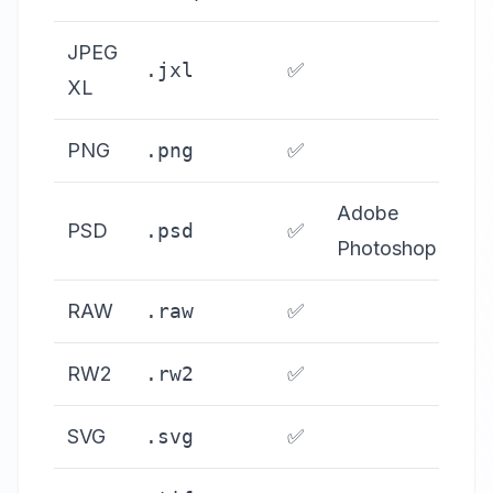
JPEG
.jxl
✅
XL
PNG
.png
✅
Adobe
PSD
.psd
✅
Photoshop
RAW
.raw
✅
RW2
.rw2
✅
SVG
.svg
✅