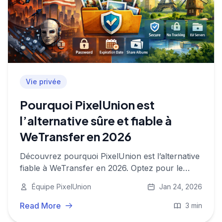
Vie privée
Pourquoi PixelUnion est
l’alternative sûre et fiable à
WeTransfer en 2026
Découvrez pourquoi PixelUnion est l’alternative
fiable à WeTransfer en 2026. Optez pour le
stockage européen, sans tracking, et des
Équipe PixelUnion
Jan 24, 2026
options de partage innovantes pour garder le
contrôle sur vos données et votre vie privée.
Read More
3 min