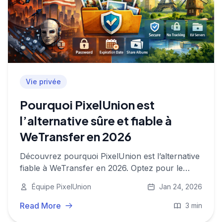
Vie privée
Pourquoi PixelUnion est
l’alternative sûre et fiable à
WeTransfer en 2026
Découvrez pourquoi PixelUnion est l’alternative
fiable à WeTransfer en 2026. Optez pour le
stockage européen, sans tracking, et des
Équipe PixelUnion
Jan 24, 2026
options de partage innovantes pour garder le
contrôle sur vos données et votre vie privée.
Read More
3 min