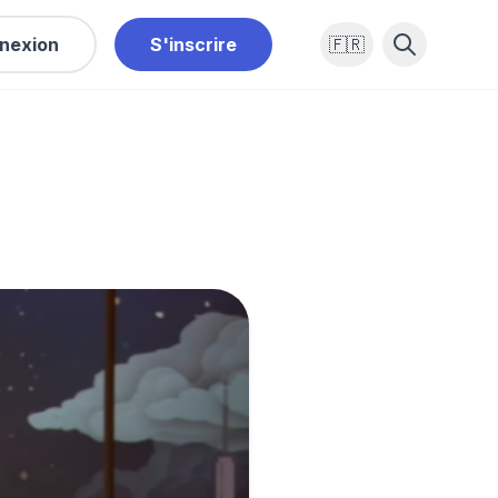
nexion
S'inscrire
🇫🇷