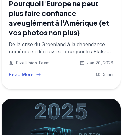
Pourquoi l'Europe ne peut
plus faire confiance
aveuglément à l'Amérique (et
vos photos non plus)
De la crise du Groenland à la dépendance
numérique : découvrez pourquoi les États-
Unis ne sont plus un refuge sûr pour vos
PixelUnion Team
Jan 20, 2026
données et pourquoi il est temps pour une
autonomie numérique européenne.
Read More
3 min