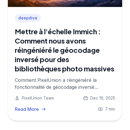
deepdive
Mettre à l'échelle Immich :
Comment nous avons
réingéniéré le géocodage
inversé pour des
bibliothèques photo massives
Comment PixelUnion a réingéniéré la
fonctionnalité de géocodage inversé
d'Immich pour s'adapter à des milliers de
PixelUnion Team
Dec 19, 2025
bibliothèques photo en la découplant en un
microservice centralisé.
Read More
7 min