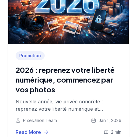
Promotion
2026 : reprenez votre liberté
numérique, commencez par
vos photos
Nouvelle année, vie privée concrète :
reprenez votre liberté numérique et
sécurisez vos souvenirs de 2025. Importez
PixelUnion Team
Jan 1, 2026
vos photos sur PixelUnion avec 50% de
réduction Nouvel An.
Read More
2 min