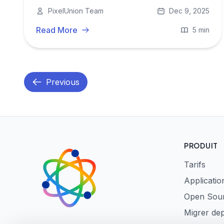
contrôle grâce à un stockage européen et
PixelUnion Team
Dec 9, 2025
des outils open‑source.
Read More
5 min
Previous
PRODUIT
Tarifs
Applicatio
Open Sou
Migrer de