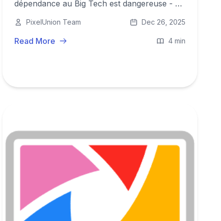
dépendance au Big Tech est dangereuse - du
‘kill switch’ à l’exploitation des données,
PixelUnion Team
Dec 26, 2025
jusqu’à la nécessité de rapatrier les données
sous protection européenne.
Read More
4 min