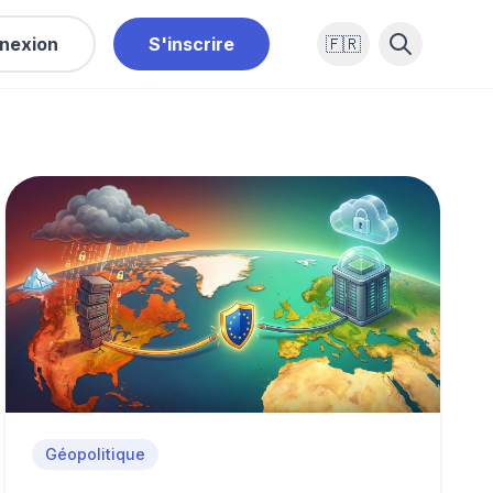
nexion
S'inscrire
🇫🇷
Géopolitique