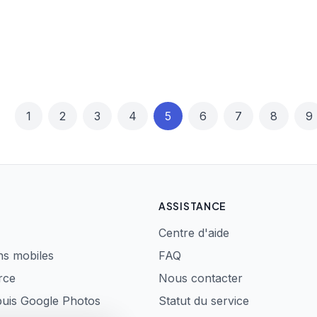
1
2
3
4
5
6
7
8
9
ASSISTANCE
Centre d'aide
ns mobiles
FAQ
rce
Nous contacter
puis Google Photos
Statut du service