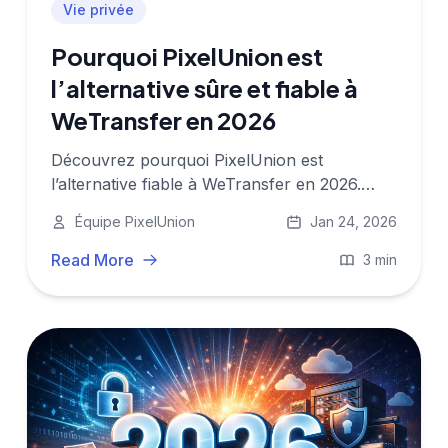
Vie privée
Pourquoi PixelUnion est
l’alternative sûre et fiable à
WeTransfer en 2026
Découvrez pourquoi PixelUnion est
l’alternative fiable à WeTransfer en 2026.
Optez pour le stockage européen, sans
Équipe PixelUnion
Jan 24, 2026
tracking, et des options de partage
innovantes pour garder le contrôle sur vos
Read More
3 min
données et votre vie privée.