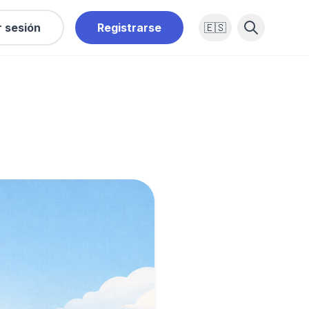
r sesión
Registrarse
🇪🇸