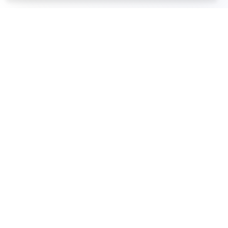
LinkedIn
GitHub
Reddit
Mastodon
PRODUCTO
Precios
Aplicaciones móviles