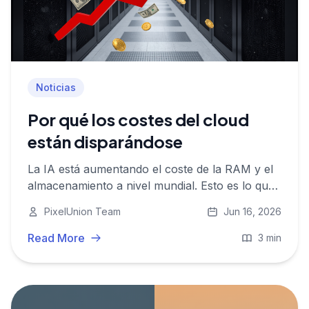
Noticias
Por qué los costes del cloud
están disparándose
La IA está aumentando el coste de la RAM y el
almacenamiento a nivel mundial. Esto es lo que
está pasando en el mercado y qué significa para
PixelUnion Team
Jun 16, 2026
los proveedores cloud europeos como
PixelUnion.
Read More
3 min