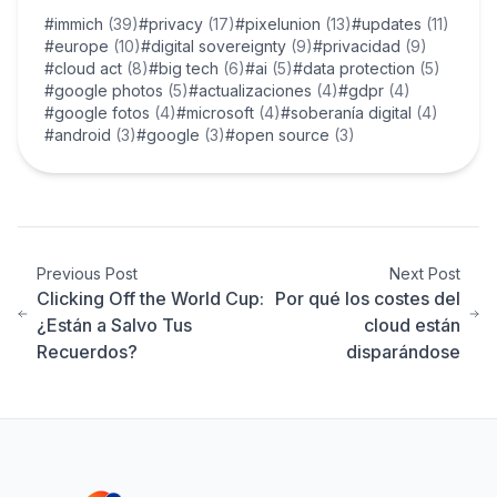
#immich
(39)
#privacy
(17)
#pixelunion
(13)
#updates
(11)
#europe
(10)
#digital sovereignty
(9)
#privacidad
(9)
#cloud act
(8)
#big tech
(6)
#ai
(5)
#data protection
(5)
#google photos
(5)
#actualizaciones
(4)
#gdpr
(4)
#google fotos
(4)
#microsoft
(4)
#soberanía digital
(4)
#android
(3)
#google
(3)
#open source
(3)
Previous Post
Next Post
Clicking Off the World Cup:
Por qué los costes del
¿Están a Salvo Tus
cloud están
Recuerdos?
disparándose