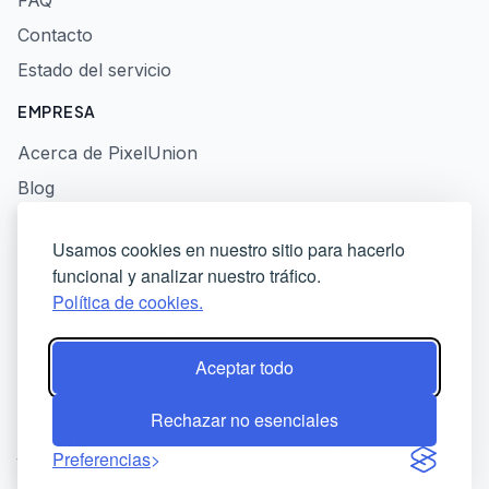
FAQ
Contacto
Estado del servicio
EMPRESA
Acerca de PixelUnion
Blog
Prensa
Usamos cookies en nuestro sitio para hacerlo
Política de privacidad
funcional y analizar nuestro tráfico.
Términos de servicio
Política de cookies.
Divulgación responsable
Aceptar todo
Rechazar no esenciales
© 2026 PixelUnion - Libera tus fotos de las plataformas
Preferencias
tecnológicas estadounidenses. All rights reserved.