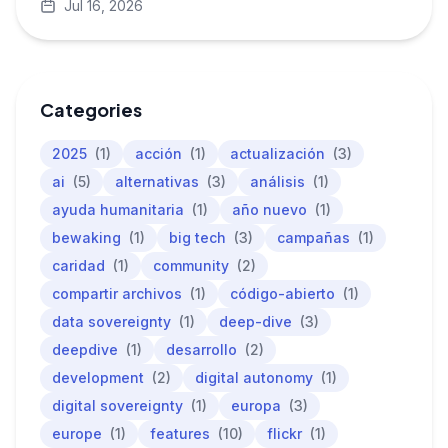
Jul 16, 2026
Categories
2025
(1)
acción
(1)
actualización
(3)
ai
(5)
alternativas
(3)
análisis
(1)
ayuda humanitaria
(1)
año nuevo
(1)
bewaking
(1)
big tech
(3)
campañas
(1)
caridad
(1)
community
(2)
compartir archivos
(1)
código-abierto
(1)
data sovereignty
(1)
deep-dive
(3)
deepdive
(1)
desarrollo
(2)
development
(2)
digital autonomy
(1)
digital sovereignty
(1)
europa
(3)
europe
(1)
features
(10)
flickr
(1)