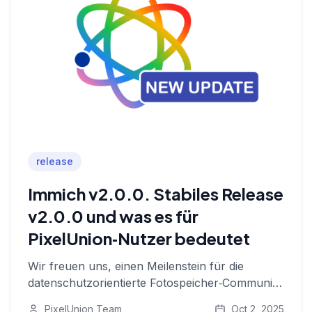
release
Immich v2.0.0. Stabiles Release
v2.0.0 und was es für
PixelUnion‑Nutzer bedeutet
Wir freuen uns, einen Meilenstein für die
datenschutzorientierte Fotospeicher‑Community
bekanntzugeben. **Immich**, das
PixelUnion Team
Oct 2, 2025