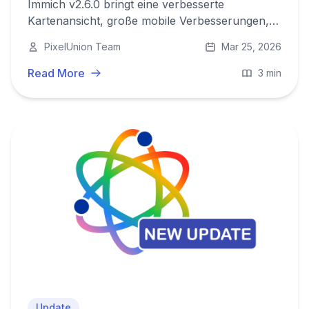
Immich v2.6.0 bringt eine verbesserte
Kartenansicht, große mobile Verbesserungen,
native HTTP-Clients und mehr. Wir rollen dieses
PixelUnion Team
Mar 25, 2026
Release jetzt für alle PixelUnion-Nutzer aus.
Read More
3 min
Update