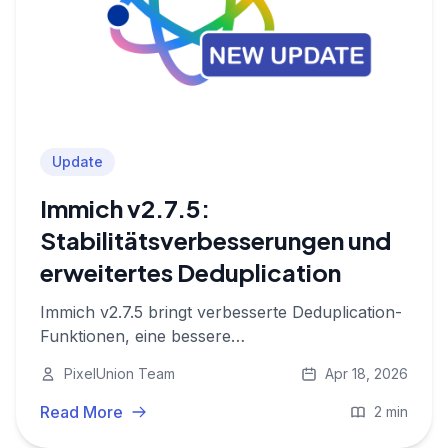
Update
Immich v2.7.5:
Stabilitätsverbesserungen und
erweitertes Deduplication
Immich v2.7.5 bringt verbesserte Deduplication-
Funktionen, eine bessere
Sicherheitsinfrastruktur und wichtige
PixelUnion Team
Apr 18, 2026
Fehlerbehebungen. Alle PixelUnion-Nutzer
werden heute aktualisiert.
Read More
2 min