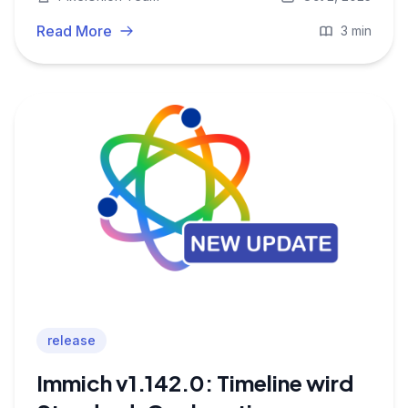
Open‑Source‑Projekt, auf dem die
PixelUnion‑Plattform basiert, hat seine erste
Read More
3 min
stabile Version veröffentlicht: **v2.0.0**.
release
Immich v1.142.0: Timeline wird