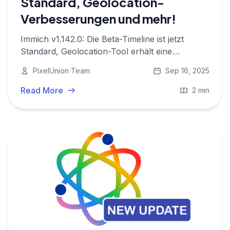
Standard, Geolocation-
Verbesserungen und mehr!
Immich v1.142.0: Die Beta-Timeline ist jetzt
Standard, Geolocation-Tool erhält eine
Timeline-Ansicht, Button zum Fortsetzen aller
PixelUnion Team
Sep 16, 2025
Jobs und mehr. Entdecken Sie, wie diese
Funktionen Ihr Fotomanagement verbessern.
Read More
2 min