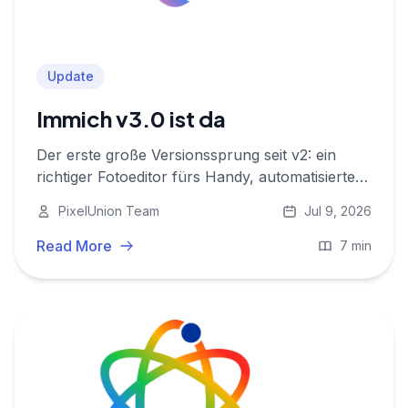
Update
Immich v3.0 ist da
Der erste große Versionssprung seit v2: ein
richtiger Fotoeditor fürs Handy, automatisierte
Workflows, deutlich zuverlässigere Android-
PixelUnion Team
Jul 9, 2026
Backups und ein neuer Video-Player. Hier ist,
was sich für dich ändert.
Read More
7 min