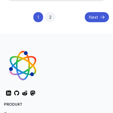
1
2
Next
LinkedIn
GitHub
Reddit
Mastodon
PRODUKT