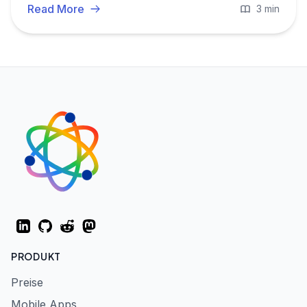
ist.
Read More
3 min
LinkedIn
GitHub
Reddit
Mastodon
PRODUKT
Preise
Mobile Apps