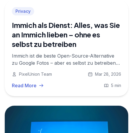
Privacy
Immich als Dienst: Alles, was Sie
an Immich lieben – ohne es
selbst zu betreiben
Immich ist die beste Open-Source-Alternative
zu Google Fotos – aber es selbst zu betreiben
ist echte Arbeit. PixelUnion bietet Immich als
PixelUnion Team
Mar 28, 2026
vollständig verwalteten europäischen Dienst an,
damit Sie die Privatsphäre ohne den operativen
Read More
5 min
Aufwand genießen.